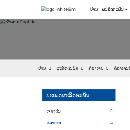
ບ້ານ
ຜະລິດຕະພັນ
ບ້ານ
ຜະລິດຕະພັນ
ຄໍລາເຈນ
ຄໍລາເຈນ
ປະເພດຜະລິດຕະພັນ
ເຈລາຕິນ
ຄໍລາເຈນ