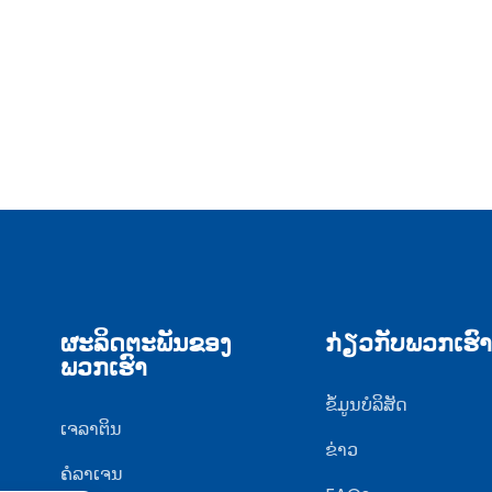
ຜະລິດຕະພັນຂອງ
ກ່ຽວກັບພວກເຮົາ
ພວກເຮົາ
ຂໍ້ມູນບໍລິສັດ
ເຈລາຕິນ
ຂ່າວ
ຄໍລາເຈນ