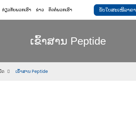
ຮັບໃບສະເໜີລາຄາ
ກ່ຽວກັບພວກເຮົາ
ຂ່າວ
ຕິດຕໍ່ພວກເຮົາ
ເຂົ້າສານ Peptide
ພືດ
ເຂົ້າສານ Peptide