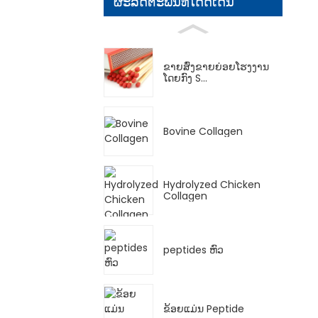
ຜະລິດຕະພັນທີ່ໂດດເດັ່ນ
ຂາຍສົ່ງຂາຍຍ່ອຍໂຮງງານ
ໂດຍກົງ S...
Bovine Collagen
Hydrolyzed Chicken
Collagen
peptides ຫົວ
ຂ້ອຍແມ່ນ Peptide