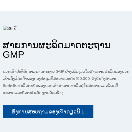
ສາຍການຜະລິດມາດຕະຖານ
GMP
ພວກເຮົາປະຕິບັດຕາມມາດຕະຖານ GMP ຢ່າງເຂັ້ມງວດໃນສາຍການຜະລິດຂອງພວກ
ເຮົາເຊິ່ງເປັນເຈົ້າຂອງກອງປະຊຸມທີ່ສະອາດລະດັບ 100,000. ດັ່ງນັ້ນຈຶ່ງສາມາດ
ຮັບປະກັນຜະລິດຕະພັນຂອງພວກເຮົາສາມາດຜະລິດຢູ່ໃນສະພາບແວດລ້ອມທີ່
ສະອາດແລະອັດຕະໂນມັດຫຼາຍອ້ອມຂ້າງ.
ສົ່ງການສອບຖາມຂອງເຈົ້າດຽວນີ້