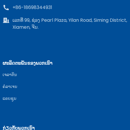
+86-18698344931
ເລກທີ່ 99, ຊ່ອງ Pearl Plaza, Yilan Road, Siming District,
Xiamen, ຈີນ.
ຜະລິດຕະພັນຂອງພວກເຮົາ
ເຈລາຕິນ
ຄໍລາເຈນ
ແຄບຊູນ
ກ່ຽວກັບພວກເຮົາ