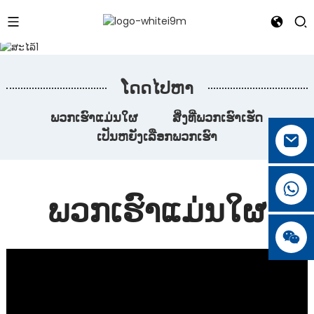
ໂດດໄປຫາ
ພວກເຮົາແມ່ນໃຜ
ສິ່ງທີ່ພວກເຮົາເຮັດ
ເປັນຫຍັງເລືອກພວກເຮົາ
ພວກເຮົາແມ່ນໃຜ