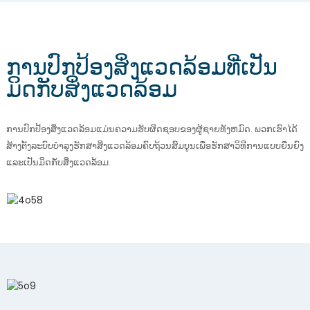
ການປົກປ້ອງສິ່ງແວດລ້ອມທີ່ເປັນ
ມິດກັບສິ່ງແວດລ້ອມ
ການປົກປ້ອງສິ່ງແວດລ້ອມແມ່ນຄວາມຮັບຜິດຊອບຂອງຜູ້ຊາຍທັງຫມົດ. ພວກ​ເຮົາ​ໄດ້​
ສ້າງ​ຕັ້ງ​ລະ​ບົບ​ບໍາ​ລຸງ​ຮັກ​ສາ​ສິ່ງ​ແວດ​ລ້ອມ​ຄົບ​ຖ້ວນ​ສົມ​ບູນ​ເພື່ອ​ຮັກ​ສາ​ວິ​ທີ​ການ​ແບບ​ຍືນ​ຍົງ​
ແລະ​ເປັນ​ມິດ​ກັບ​ສິ່ງ​ແວດ​ລ້ອມ.