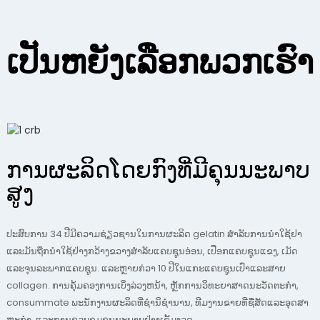
ເປັນຫຍັງເລືອກພວກເຮົາ
ການຜະລິດໂດຍກົງທີ່ມີຄຸນນະພາບ
ສູງ
ປະສົບການ 34 ປີມີຄວາມຊ່ຽວຊານໃນການຜະລິດ gelatin ສໍາລັບການນໍາໃຊ້ຢາ
ແລະມັນຖືກນໍາໃຊ້ຢ່າງກວ້າງຂວາງສໍາລັບແຄບຊູນອ່ອນ, ເປືອກແຄບຊູນແຂງ, ເມັດ
ແລະຈຸນລະພາກແຄບຊູນ. ແລະຫຼາຍກ່ວາ 10 ປີໃນແກະແຄບຊູນເປົ່າແລະສາຍ
collagen. ການ​ຄຸ້ມ​ຄອງ​ການ​ເບິ່ງ​ລ່ວງ​ຫນ້າ​, ຫຼັກ​ການ​ວິ​ທະ​ຍາ​ສາດ​ນະ​ວັດ​ຕະ​ກໍາ​,
consummate ພະ​ນັກ​ງານ​ຜະ​ລິດ​ທີ່​ຊໍາ​ນິ​ຊໍາ​ນານ​, ທີມ​ງານ​ຂາຍ​ທີ່​ຊື່​ສັດ​ແລະ​ອຸດ​ສາ​
ຫະ​ກໍາ​, ແລະ​ການ​ຄວບ​ຄຸມ​ຄຸນ​ນະ​ພາບ​ຢ່າງ​ເຂັ້ມ​ງວດ​.