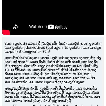
Yasin gelatin ແມ່ນຫນຶ່ງໃນຜູ້ຜະລິດຊັ້ນນໍາແລະຜູ້ສົ່ງອອກ gelatin
ແລະ gelatin derivatives (collagen, ໃບ gelatin ແລະແຄບຊູນ
ແຂງເປົ່າ) ສໍາລັບຫຼາຍກ່ວາ 30 ປີ.
ພວກເຮົາເອົາໃຈໃສ່ຄຸນນະພາບເປັນບູລິມະສິດສູງສຸດຂອງພວກເຮົາ. ອີງ​
ຕາມ​ນະ​ໂຍ​ບາຍ​ນີ້​, ພວກ​ເຮົາ​ສືບ​ຕໍ່​ດໍາ​ເນີນ​ການ​ວິ​ທີ​ການ​ທີ່​ແຕກ​ຕ່າງ​ກັນ​
ເພື່ອ​ປັບ​ປຸງ​ຜະ​ລິດ​ຕະ​ພັນ​ຂອງ​ພວກ​ເຮົາ​ທີ່​ດີ​ແລະ​ຄຸນ​ນະ​ພາບ​ທີ່​ຫມັ້ນ​ຄົງ​.
n
ໃນ 30 ປີທີ່ຜ່ານມາ, ພວກເຮົານໍາສະເຫນີເຕັກໂນໂລຊີກ້າວຫນ້າທາງ
ດ້ານແລະອຸປະກອນ, ສ້າງທີມງານມືອາຊີບໃນການຜະລິດ, ການ
ຄວບຄຸມຄຸນນະພາບແລະພະແນກອື່ນໆ, ແລະການອອກແບບ & ປັບ
ສາຍການຜະລິດຕາມມາດຕະຖານແຫ່ງຊາດຢ່າງເຂັ້ມງວດ.
ການສະເໜີໃຫ້ລູກຄ້າມີການບໍລິການທີ່ເປັນມືອາຊີບ ແລະ ຄວາມຄິດ
ສ້າງສັນເຮັດໃຫ້ພວກເຮົາມີຊື່ສຽງໃນດ້ານນີ້. ພວກເຮົາບໍ່ພຽງແຕ່ສະຫ
ນອງຜະລິດຕະພັນທີ່ມີຄຸນນະພາບ, ແຕ່ຍັງສືບຕໍ່ປັບປຸງການບໍລິການຂອງ
ພວກເຮົາຈາກການສັ່ງລ່ວງຫນ້າເຖິງຫຼັງການສັ່ງຊື້.