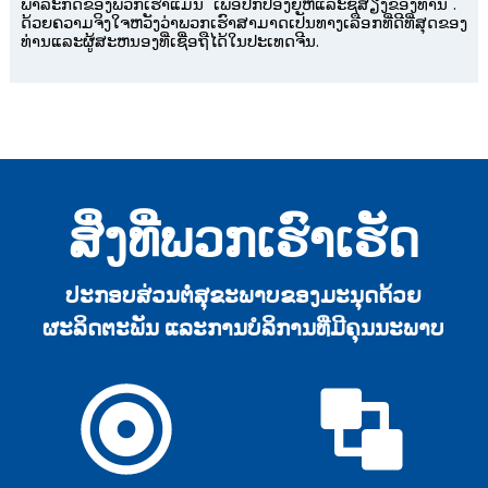
ພາລະກິດຂອງພວກເຮົາແມ່ນ "ເພື່ອປົກປ້ອງຍີ່ຫໍ້ແລະຊື່ສຽງຂອງທ່ານ".
ດ້ວຍຄວາມຈິງໃຈຫວັງວ່າພວກເຮົາສາມາດເປັນທາງເລືອກທີ່ດີທີ່ສຸດຂອງ
ທ່ານແລະຜູ້ສະຫນອງທີ່ເຊື່ອຖືໄດ້ໃນປະເທດຈີນ.
ສິ່ງທີ່ພວກເຮົາເຮັດ
e
ປະກອບສ່ວນຕໍ່ສຸຂະພາບຂອງມະນຸດດ້ວຍ
a
ຜະລິດຕະພັນ ແລະການບໍລິການທີ່ມີຄຸນນະພາບ