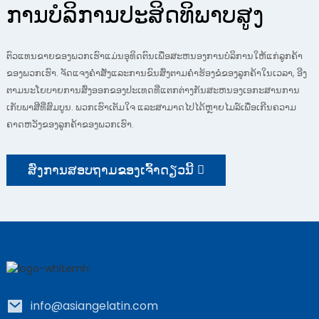
ການບໍລິການປະສິດທິພາບສູງ
ຕົວແທນຂາຍຂອງພວກເຮົາແມ່ນອຸທິດຕົນເພື່ອສະຫນອງການບໍລິການໃຫ້ແກ່ລູກຄ້າ
ຂອງພວກເຮົາ. ຈັດແຈງຄໍາສັ່ງແລະການຂົນສົ່ງຕາມຄໍາຮ້ອງຂໍຂອງລູກຄ້າໃນເວລາ, ອີງ
ຕາມນະໂຍບາຍການສົ່ງອອກຂອງປະເທດທີ່ແຕກຕ່າງກັນສະຫນອງເອກະສານການ
ເກັບພາສີທີ່ສົມບູນ. ພວກເຮົາເຕັມໃຈ ແລະສາມາດໄປໄດ້ຫຼາຍໄມລ໌ເພື່ອເກີນຄວາມ
ຄາດຫວັງຂອງລູກຄ້າຂອງພວກເຮົາ.
ສົ່ງການສອບຖາມຂອງເຈົ້າດຽວນີ້
info@asiangelatin.com