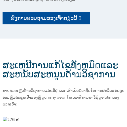
ສົ່ງການສອບຖາມຂອງເຈົ້າດຽວນີ້
ສະເຫນີການແກ້ໄຂທັງຫມົດແລະ
ສະຫນັບສະຫນູນດ້ານວິຊາການ
ການຊ່ວຍເຫຼືອດ້ານວິຊາການແມ່ນມີຢູ່. ພວກເຮົາເປັນມືອາຊີບໃນການຜະລິດແຄບຊູນ
ອ່ອນຫຼືແຄບຊູນເປົ່າແຂງຫຼື gummy bear ໃນເວລາທີ່ການນໍາໃຊ້ gelatin ຂອງ
ພວກເຮົາ;