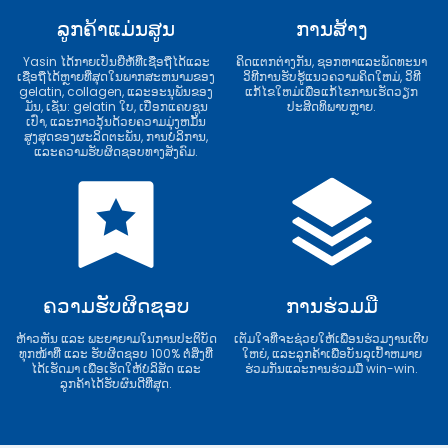
ລູກຄ້າແມ່ນສູນ
ການສ້າງ
Yasin ໄດ້ກາຍເປັນຍີ່ຫໍ້ທີ່ເຊື່ອຖືໄດ້ແລະ
ຄິດແຕກຕ່າງກັນ, ຊອກຫາແລະພັດທະນາ
ເຊື່ອຖືໄດ້ຫຼາຍທີ່ສຸດໃນພາກສະຫນາມຂອງ
ວິທີການຮັບຮູ້ແນວຄວາມຄິດໃຫມ່, ວິທີ
gelatin, collagen, ແລະອະນຸພັນຂອງ
ແກ້ໄຂໃຫມ່ເພື່ອແກ້ໄຂການເຮັດວຽກ
ມັນ, ເຊັ່ນ: gelatin ໃບ, ເປືອກແຄບຊູນ
ປະສິດທິພາບຫຼາຍ.
ເປົ່າ, ແລະກາວວຸ້ນດ້ວຍຄວາມມຸ່ງຫມັ້ນ
ສູງສຸດຂອງຜະລິດຕະພັນ, ການບໍລິການ,
ແລະຄວາມຮັບຜິດຊອບທາງສັງຄົມ.
ຄວາມຮັບຜິດຊອບ
ການຮ່ວມມື
ຫ້າວຫັນ ແລະ ພະຍາຍາມໃນການປະຕິບັດ
ເຕັມໃຈທີ່ຈະຊ່ວຍໃຫ້ເພື່ອນຮ່ວມງານເຕີບ
ທຸກໜ້າທີ່ ແລະ ຮັບຜິດຊອບ 100% ຕໍ່ສິ່ງທີ່
ໃຫຍ່, ແລະລູກຄ້າເພື່ອບັນລຸເປົ້າຫມາຍ
ໄດ້ເຮັດມາ ເພື່ອເຮັດໃຫ້ບໍລິສັດ ແລະ
ຮ່ວມກັນແລະການຮ່ວມມື win-win.
ລູກຄ້າໄດ້ຮັບຜົນດີທີ່ສຸດ.