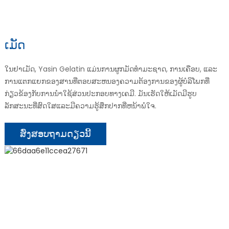
ເມັດ
ໃນຢາເມັດ, Yasin Gelatin ແມ່ນການຜູກມັດທໍາມະຊາດ, ການເຄືອບ, ແລະ
ການແຕກແຍກຂອງສານທີ່ຕອບສະຫນອງຄວາມຕ້ອງການຂອງຜູ້ບໍລິໂພກທີ່
ກ່ຽວຂ້ອງກັບການນໍາໃຊ້ສ່ວນປະກອບທາງເຄມີ. ມັນເຮັດໃຫ້ເມັດມີຮູບ
ລັກສະນະທີ່ສົດໃສແລະມີຄວາມຮູ້ສຶກປາກທີ່ຫນ້າພໍໃຈ.
ສົ່ງສອບຖາມດຽວນີ້