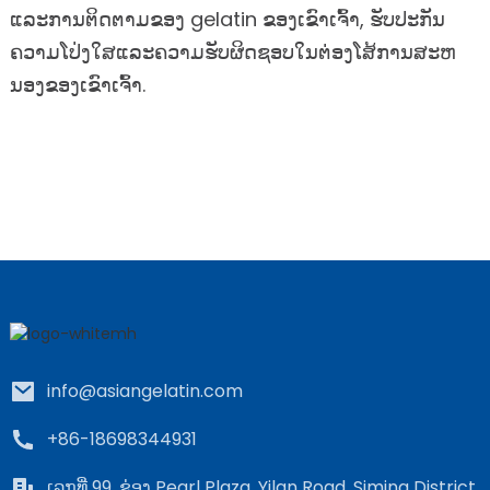
ແລະການຕິດຕາມຂອງ gelatin ຂອງເຂົາເຈົ້າ, ຮັບປະກັນ
ຄວາມໂປ່ງໃສແລະຄວາມຮັບຜິດຊອບໃນຕ່ອງໂສ້ການສະຫ
ນອງຂອງເຂົາເຈົ້າ.
info@asiangelatin.com
+86-18698344931
ເລກທີ່ 99, ຊ່ອງ Pearl Plaza, Yilan Road, Siming District,