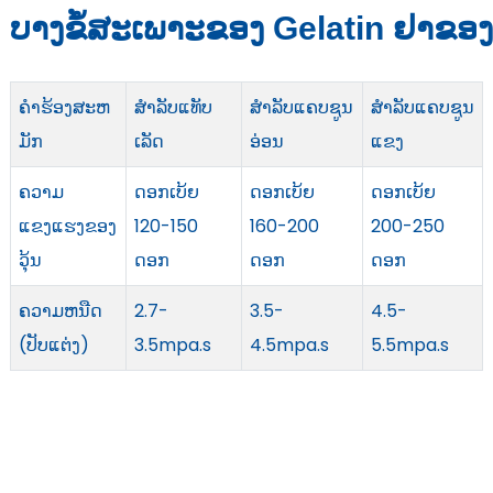
ບາງຂໍ້ສະເພາະຂອງ Gelatin ຢາຂອ
ຄໍາຮ້ອງສະຫ
ສໍາລັບແທັບ
ສໍາລັບແຄບຊູນ
ສໍາລັບແຄບຊູນ
ມັກ
ເລັດ
ອ່ອນ
ແຂງ
ຄວາມ
ດອກເບ້ຍ
ດອກເບ້ຍ
ດອກເບ້ຍ
ແຂງແຮງຂອງ
120-150
160-200
200-250
ວຸ້ນ
ດອກ
ດອກ
ດອກ
ຄວາມຫນືດ
2.7-
3.5-
4.5-
(ປັບແຕ່ງ)
3.5mpa.s
4.5mpa.s
5.5mpa.s