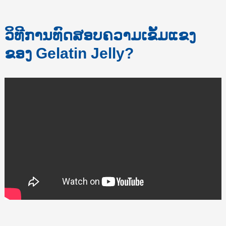
ວິທີການທົດສອບຄວາມເຂັ້ມແຂງ
ຂອງ Gelatin Jelly?
e
a