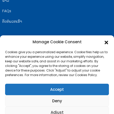
ຂ່າວ
FAQs
ຕິດຕໍ່ພວກເຮົາ
Manage Cookie Consent
ປະຕິບັດຕາມສະຫະລັດ
Cookies give you a personalized experience. Cookie files help us to
enhance your experience using our website, simplify navigation,
keep our website safe, and assist in our marketing efforts. By
clicking "Accept", you agree to the storing of cookies on your
device for these purposes. Click "Adjust" to adjust your cookie
preferences. For more information, review our Cookies Policy.
Accept
Deny
© ສະຫງວນລິຂະສິດ - 2010-2024 : All Rights Reserved
- ແຜນຜັງເວັບ
Adjust
ໄຊທ໌
ບລັອກຍອດນິຍົມ