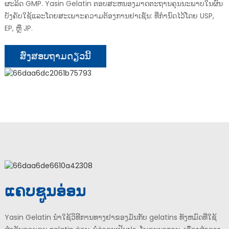
ຜະລິດ GMP. Yasin Gelatin ຕອບສະຫນອງມາດຕະຖານຄຸນນະພາບໃນຜົນ
ບັງຄັບໃຊ້ແລະໂດຍສະເພາະຄວາມຕ້ອງການຢາເຊັ່ນ: ທີ່ກໍານົດໄວ້ໂດຍ USP,
EP, ຫຼື JP.
ສົ່ງສອບຖາມດຽວນີ້
ແຄບຊູນອ່ອນ
Yasin Gelatin ນໍາໃຊ້ວິທີການທາງຢາຂອງມັນກັບ gelatins ທັງຫມົດທີ່ໃຊ້