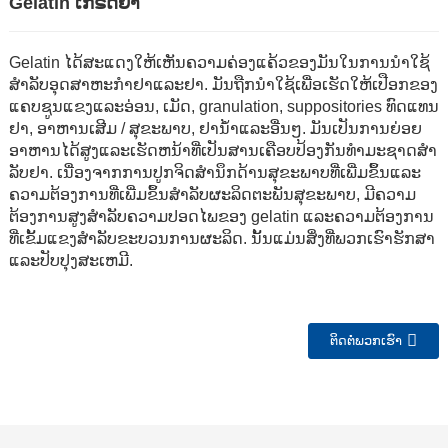
Gelatin ເກຣດຢາ
Gelatin ໄດ້ສະແດງໃຫ້ເຫັນຄວາມຄ່ອງແຄ້ວຂອງມັນໃນການນໍາໃຊ້
ສໍາລັບອຸດສາຫະກໍາຢາແລະຢາ. ມັນຖືກນໍາໃຊ້ເພື່ອເຮັດໃຫ້ເປືອກຂອງ
ແຄບຊູນແຂງແລະອ່ອນ, ເມັດ, granulation, suppositories ທົດແທນ
ຢາ, ອາຫານເສີມ / ສຸຂະພາບ, ຢານ້ໍາແລະອື່ນໆ. ມັນເປັນການຍ່ອຍ
ອາຫານໄດ້ສູງແລະເຮັດຫນ້າທີ່ເປັນສານເຄືອບປ້ອງກັນທໍາມະຊາດສໍາ
ລັບຢາ. ເນື່ອງຈາກການປູກຈິດສໍານຶກດ້ານສຸຂະພາບທີ່ເພີ່ມຂຶ້ນແລະ
ຄວາມຕ້ອງການທີ່ເພີ່ມຂຶ້ນສໍາລັບຜະລິດຕະພັນສຸຂະພາບ, ມີຄວາມ
ຕ້ອງການສູງສໍາລັບຄວາມປອດໄພຂອງ gelatin ແລະຄວາມຕ້ອງການ
ທີ່ເຂັ້ມແຂງສໍາລັບຂະບວນການຜະລິດ. ນັ້ນແມ່ນສິ່ງທີ່ພວກເຮົາຮັກສາ
ແລະປັບປຸງສະເຫມີ.
n
ຕິດຕໍ່ພວກເຮົາ