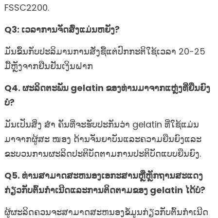
FSSC2200.
Q3: ເວລາການຈັດສົ່ງແມ່ນຫຍັງ?
ມັນຂຶ້ນກັບປະລິມານການສັ່ງຊື້ແຕ່ປົກກະຕິໃຊ້ເວລາ 20-25
ມື້ຫຼັງຈາກຢືນຢັນເງິນຝາກ
Q4. ຜະລິດຕະພັນ gelatin ຂອງທ່ານມາຈາກແຫຼ່ງທີ່ຍືນຍົງ
ບໍ?
ມັນເປັນສິ່ງ ສຳ ຄັນທີ່ຈະຮັບປະກັນວ່າ gelatin ທີ່ໃຊ້ແມ່ນ
ມາຈາກຜູ້ສະ ໜອງ ດ້ານຈັນຍາບັນແລະຄວາມຍືນຍົງແລະ
ຂະບວນການຜະລິດປະຕິບັດຕາມການປະຕິບັດແບບຍືນຍົງ.
Q5. ທ່ານສາມາດສະຫນອງເອກະສານຫຼືຫຼັກຖານສະແດງ
ກ່ຽວກັບຕົ້ນກໍາເນີດແລະການຕິດຕາມຂອງ gelatin ໄດ້ບໍ?
ຜູ້ຜະລິດຄວນຈະສາມາດສະຫນອງຂໍ້ມູນກ່ຽວກັບຕົ້ນກໍາເນີດ