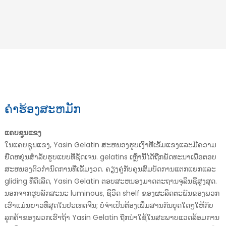
ຄໍາຮ້ອງສະຫມັກ
ແຄບຊູນແຂງ
ໃນແຄບຊູນແຂງ, Yasin Gelatin ສະຫນອງຮູບເງົາທີ່ເຂັ້ມແຂງແລະມີຄວາມ
ຍືດຫຍຸ່ນສໍາລັບຮູບແບບທີ່ຊັດເຈນ. gelatins ເຫຼົ່ານີ້ໄດ້ຖືກພັດທະນາເພື່ອຕອບ
ສະຫນອງຕົວກໍານົດການທີ່ເຂັ້ມງວດ. ຄຽງຄູ່ກັບຄຸນສົມບັດການແຕກແຍກແລະ
gliding ທີ່ດີເລີດ, Yasin Gelatin ຕອບສະຫນອງມາດຕະຖານຈຸລິນຊີສູງສຸດ.
ນອກ​ຈາກ​ຮູບ​ລັກ​ສະ​ນະ luminous​, ຊີ​ວິດ shelf ຂອງ​ຜະ​ລິດ​ຕະ​ພັນ​ຂອງ​ພວກ​
ເຮົາ​ແມ່ນ​ຍາວ​ທີ່​ສຸດ​ໃນ​ປະ​ເທດ​ຈີນ​; ບໍ່ຈໍາເປັນຕ້ອງເພີ່ມສານກັນບູດໃດໆໃຫ້ກັບ
ລູກຄ້າຂອງພວກເຮົາຖ້າ Yasin Gelatin ຖືກນໍາໃຊ້ໃນສະພາບແວດລ້ອມການ