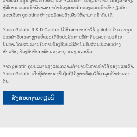
ສໍາລັບແຄບຊູນ gelatin ອ່ອນ, ບໍ່ວ່າຈະເປັນຢາ, ໂພຊະນາການ, ເຄື່ອງສໍາອາງ,
ຫຼືສີບານ. ພວກເຮົາພິຈາລະນາຄໍາຮ້ອງສະຫມັກຂອງພວກເຂົາເທົ່າທຽມກັນ
ແລະເລືອກ gelatins ຢ່າງລະມັດລະວັງເພື່ອໃຫ້ສາມາດຊ້ໍາກັນໄດ້.
Yasin Gelatin R & D Center ໄດ້ສຶກສາການນໍາໃຊ້ gelatin ໃນແຄບຊູນ
ອ່ອນສໍາລັບເວລາຫຼາຍປີແລະໄດ້ຮັບປະສົບການທີ່ສໍາຄັນແລະການແກ້ໄຂ
ບັນຫາ, ໂດຍສະເພາະໃນການປ້ອງກັນປະຕິສໍາພັນກັບສ່ວນປະກອບຢ່າງ
ຫ້າວຫັນ, ປ້ອງກັນຜົນກະທົບຂອງອາຍຸ, ແຂງ, ແລະຮົ່ວ.
ຈາກ gelatin ຄຸນນະພາບສູງແລະຄວາມຊໍານານໃນການນໍາໃຊ້ຂອງພວກເຮົາ,
Yasin Gelatin ເປັນຜູ້ສະຫນອງທີ່ເຊື່ອຖືໄດ້ຫຼາຍທີ່ສຸດໃຫ້ແກ່ລູກຄ້າຢາຂອງ
ຕົນ.
ສົ່ງສອບຖາມດຽວນີ້