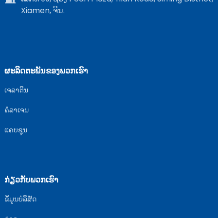
Xiamen, ຈີນ.
ຜະລິດຕະພັນຂອງພວກເຮົາ
ເຈລາຕິນ
ຄໍລາເຈນ
ແຄບຊູນ
ກ່ຽວກັບພວກເຮົາ
ຂໍ້ມູນບໍລິສັດ