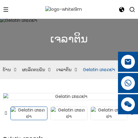
ເຈລາຕິນ
ບ້ານ
ຜະລິດຕະພັນ
ເຈລາຕິນ
Gelatin ເກຣດຢາ