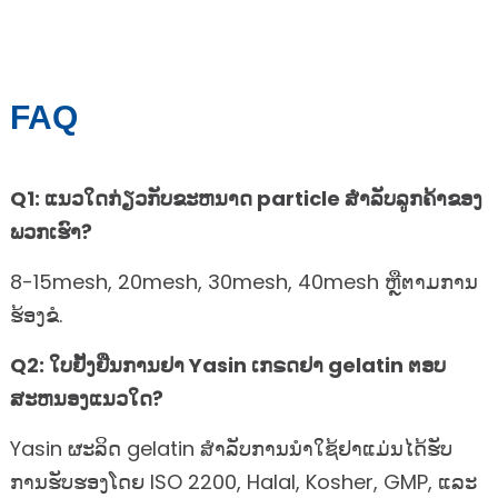
FAQ
Q1: ແນວໃດກ່ຽວກັບຂະຫນາດ particle ສໍາລັບລູກຄ້າຂອງ
ພວກເຮົາ?
8-15mesh, 20mesh, 30mesh, 40mesh ຫຼືຕາມການ
ຮ້ອງຂໍ.
Q2: ໃບຢັ້ງຢືນການຢາ Yasin ເກຣດຢາ gelatin ຕອບ
ສະຫນອງແນວໃດ?
Yasin ຜະລິດ gelatin ສໍາລັບການນໍາໃຊ້ຢາແມ່ນໄດ້ຮັບ
ການຮັບຮອງໂດຍ ISO 2200, Halal, Kosher, GMP, ແລະ